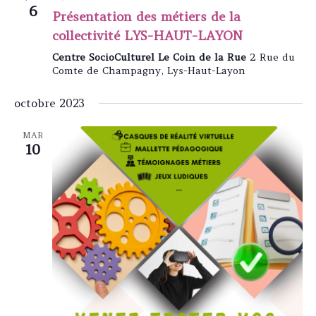
s
6
n
Présentation des métiers de la
É
a
collectivité LYS-HAUT-LAYON
v
v
è
Centre SocioCulturel Le Coin de la Rue
2 Rue du
n
i
Comte de Champagny, Lys-Haut-Layon
e
g
m
a
e
octobre 2023
n
t
t
MAR
i
10
o
n
d
e
v
u
e
s
É