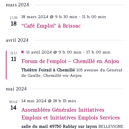
mars 2024
18 mars 2024 @ 9 h 30 min
-
11 h 00 min
LUN
18
“Café Emploi” à Brissac
avril 2024
Mis
11 avril 2024 @ 9 h 00 min
-
17 h 00 min
JEU
en
11
Forum de l’emploi – Chemillé en Anjou
avant
Théâtre Foirail à Chemillé
105 avenue du Général
de Gaulle, Chemillé-en-Anjou
mai 2024
14 mai 2024 @ 18 h 15 min
MAR
14
Assemblées Générales Initiatives
Emplois et Initiatives Emplois Services
salle du mail 49750 Rablay sur layon
BELLEVIGNE