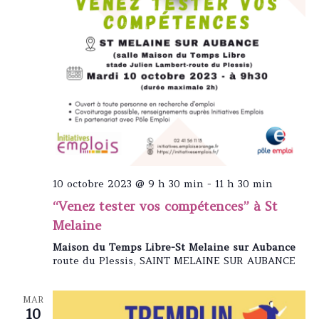
v
è
n
e
m
e
n
t
s
10 octobre 2023 @ 9 h 30 min
-
11 h 30 min
“Venez tester vos compétences” à St
Melaine
Maison du Temps Libre-St Melaine sur Aubance
route du Plessis, SAINT MELAINE SUR AUBANCE
MAR
10