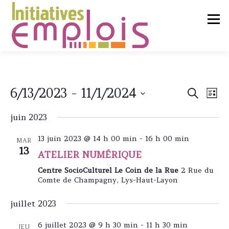
Aller
au
Menu
contenu
L’ASSOCIATION
N
6/13/2023
 - 
11/1/2024
R
Recherche
Liste
a
e
Sélectionnez
v
SERVICES CLIENTS
c
juin 2023
une
i
g
date.
h
a
13 juin 2023 @ 14 h 00 min
-
16 h 00 min
MAR
e
t
CHERCHEURS D’EMPLOI
13
ATELIER NUMÉRIQUE
r
i
o
c
Centre SocioCulturel Le Coin de la Rue
2 Rue du
n
Comte de Champagny, Lys-Haut-Layon
h
LIENS UTILES
CONTACT
d
e
e
juillet 2023
v
e
u
t
6 juillet 2023 @ 9 h 30 min
-
11 h 30 min
e
JEU