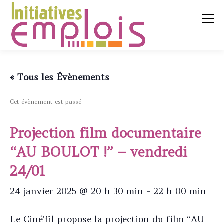
Aller
au
Menu
contenu
L’ASSOCIATION
« Tous les Évènements
Cet évènement est passé
SERVICES CLIENTS
Projection film documentaire
CHERCHEURS D’EMPLOI
“AU BOULOT !” – vendredi
24/01
LIENS UTILES
CONTACT
24 janvier 2025 @ 20 h 30 min
-
22 h 00 min
Le Ciné’fil propose la projection du film “AU