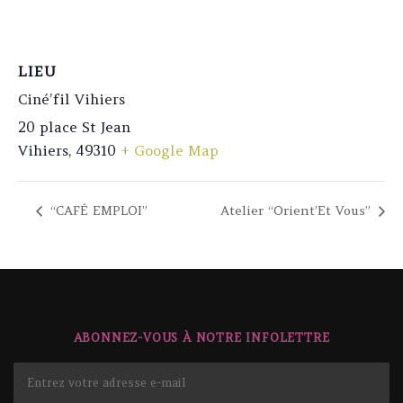
LIEU
Ciné’fil Vihiers
20 place St Jean
Vihiers
,
49310
+ Google Map
“CAFÉ EMPLOI”
Atelier “Orient’Et Vous”
ABONNEZ-VOUS À NOTRE INFOLETTRE