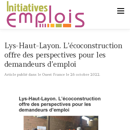
Aller
au
Menu
contenu
L’ASSOCIATION
Lys-Haut-Layon. L’écoconstruction
offre des perspectives pour les
demandeurs d’emploi
SERVICES CLIENTS
Article publié dans le Ouest France le 26 octobre 2022.
CHERCHEURS D’EMPLOI
LIENS UTILES
CONTACT