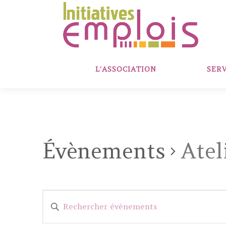
Aller
au
contenu
L’ASSOCIATION
SERV
Évènements
Atel
R
Saisir
e
mot-
clé.