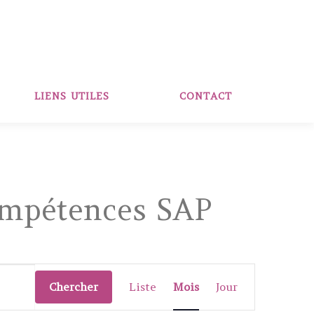
LIENS UTILES
CONTACT
compétences SAP
N
a
Chercher
Liste
Mois
Jour
v