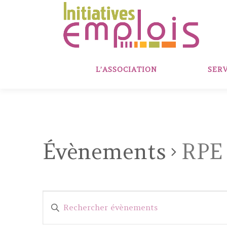
Aller
au
contenu
L’ASSOCIATION
SERV
Évènements
RPE
R
Saisir
e
mot-
clé.