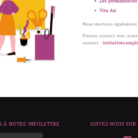
Les permanences 
Vita Air
Nous mettons également d
Prenez contact avec nous 
suivant :
initiatives.empl
 À NOTRE INFOLETTRE
SUIVEZ-NOUS SUR