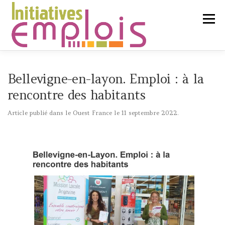
Aller
au
Menu
contenu
L’ASSOCIATION
Bellevigne-en-layon. Emploi : à la
rencontre des habitants
SERVICES CLIENTS
Article publié dans le Ouest France le 11 septembre 2022.
CHERCHEURS D’EMPLOI
LIENS UTILES
CONTACT