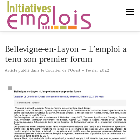
Aller
au
Menu
contenu
L’ASSOCIATION
Bellevigne-en-Layon – L’emploi a
tenu son premier forum
SERVICES CLIENTS
Article publié dans le Courrier de l’Ouest – Février 2022
CHERCHEURS D’EMPLOI
LIENS UTILES
CONTACT