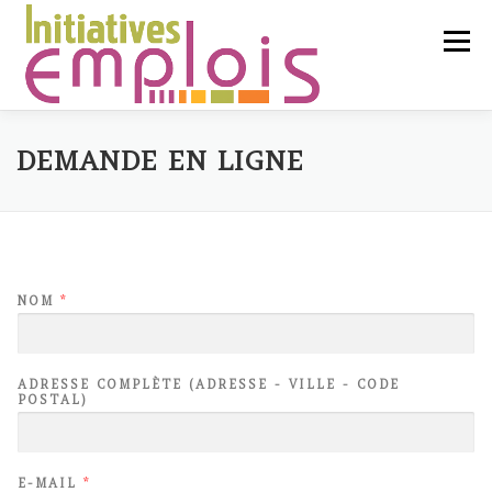
Aller
au
Menu
contenu
L’ASSOCIATION
DEMANDE EN LIGNE
SERVICES CLIENTS
NOM
*
CHERCHEURS D’EMPLOI
ADRESSE COMPLÈTE (ADRESSE - VILLE - CODE
LIENS UTILES
CONTACT
POSTAL)
E-MAIL
*