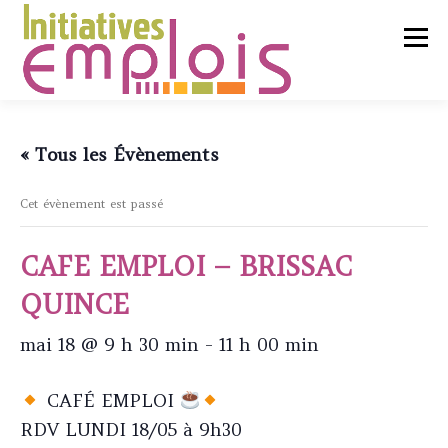
Aller
au
Menu
contenu
L’ASSOCIATION
« Tous les Évènements
Cet évènement est passé
SERVICES CLIENTS
CAFE EMPLOI – BRISSAC
CHERCHEURS D’EMPLOI
QUINCE
mai 18 @ 9 h 30 min
-
11 h 00 min
LIENS UTILES
CONTACT
CAFÉ EMPLOI
RDV LUNDI 18/05 à 9h30