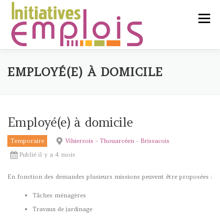
Aller
au
Menu
contenu
L’ASSOCIATION
EMPLOYÉ(E) À DOMICILE
SERVICES CLIENTS
Employé(e) à domicile
Temporaire
Vihiersois - Thouarcéen - Brissacois
CHERCHEURS D’EMPLOI
Publié il y a 4 mois
En fonction des demandes plusieurs missions peuvent être proposées :
LIENS UTILES
CONTACT
Tâches ménagères
Travaux de jardinage