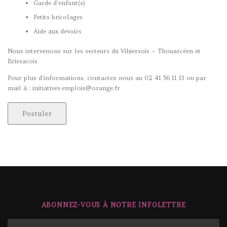
Garde d’enfant(s)
Petits bricolages
Aide aux devoirs
Nous intervenons sur les secteurs du Vihiersois – Thouarcéen et
Brissacois.
Pour plus d’informations, contactez nous au 02 41 56 11 13 ou par
mail à : initiatives.emplois@orange.fr
ABONNEZ-VOUS À NOTRE INFOLETTRE