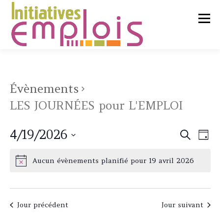
Aller
au
Menu
contenu
L’ASSOCIATION
Évènements
LES JOURNÉES pour L'EMPLOI
SERVICES CLIENTS
N
4/19/2026
R
Recherche
Jour
a
CHERCHEURS D’EMPLOI
e
Sélectionnez
v
c
une
i
Aucun évènements planifié pour 19 avril 2026
g
date.
h
a
LIENS UTILES
CONTACT
e
t
r
i
Jour précédent
Jour suivant
o
c
n