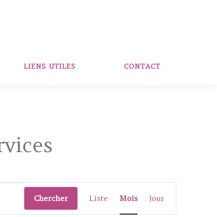
LIENS UTILES
CONTACT
rvices
N
a
Chercher
Liste
Mois
Jour
v