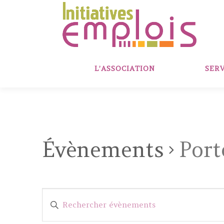
Aller
au
contenu
L’ASSOCIATION
SERV
Évènements
Port
R
Saisir
e
mot-
clé.