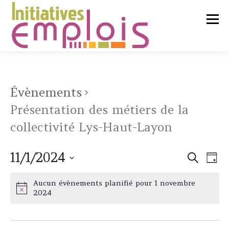
Aller
au
Menu
contenu
L’ASSOCIATION
Évènements
Présentation des métiers de la
SERVICES CLIENTS
collectivité Lys-Haut-Layon
CHERCHEURS D’EMPLOI
N
11/1/2024
R
Recherche
Jour
a
e
Sélectionnez
v
c
une
i
Aucun évènements planifié pour 1 novembre
LIENS UTILES
CONTACT
g
date.
2024
h
a
e
t
r
i